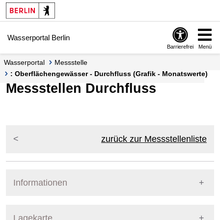
Springe zur Navigation
Springe zum Inhalt
Wasserportal Berlin
Barrierefrei
Menü
Wasserportal
Messstelle
: Oberflächengewässer - Durchfluss (Grafik - Monatswerte)
Messstellen Durchfluss
zurück zur Messstellenliste
Informationen
Pegel Berlin
Lagekarte