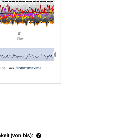
01.
Nov
ttel
Monatsmaxima
eit (von-bis):
?