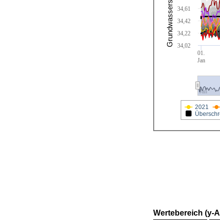
Grundwasserstand [cm]
34,61
34,42
34,22
34,02
01.
Jan
Jan
2021
Überschr
Wertebereich (y-