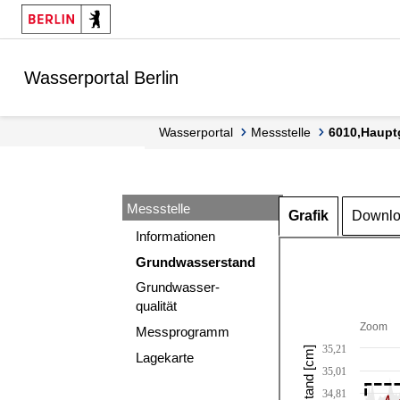
Springe zur Navigation
Springe zum Inhalt
Wasserportal Berlin
Wasserportal
Messstelle
6010,Haupt
Messstelle
Grafik
Downl
Informationen
Grundwasserstand
Grundwasser-
qualität
Zoom
Messprogramm
35,21
Lagekarte
35,01
34,81