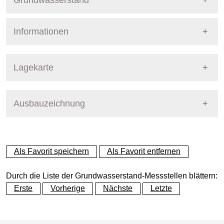
Grundwasserstand
Informationen
Pegel Berlin
Nummer
4930
Lagekarte
Bezirk
Marzahn-Hellersdorf
Ausbauzeichnung
+
Betreiber
Senat
−
Ausprägung
GW-Stand, tagesaktuell
Als Favorit speichern
Als Favorit entfernen
Grundwasserleiter
Dynamische Grafik
Hauptgrundwasserleiter (G
Durch die Liste der Grundwasserstand-Messstellen blättern:
Erste
Vorherige
Nächste
Letzte
Geländeoberkante (GOK)
49.90
(m ü. NHN)