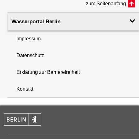
zum Seitenanfang
Rohroberkante
50.37
(m ü. NHN)
Wasserportal Berlin
Filteroberkante
35.90
Impressum
(m u. GOK)
i
Datenschutz
Filterunterkante
38.90
+
(m u. GOK)
Erklärung zur Barrierefreiheit
−
Rechtswert (UTM 33 N)
403406.88
Kontakt
Hochwert (UTM 33 N)
5821147.56