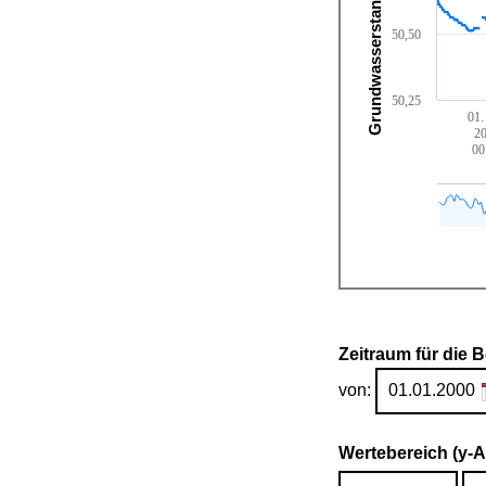
Grundwasserstand [m ü. NHN]
50,50
50,25
01.
2
00
Zeitraum für die 
von:
Wertebereich (y-