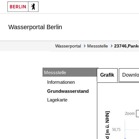
Springe zur Navigation
Springe zum Inhalt
Wasserportal Berlin
Wasserportal
Messstelle
23746,Pank
Messstelle
Grafik
Downl
Informationen
Grundwasserstand
Lagekarte
Zoom
50,75