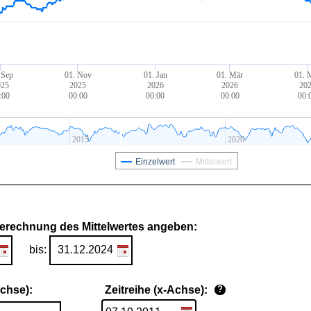
 Sep
01. Nov
01. Jan
01. Mär
01. 
025
2025
2026
2026
20
:00
00:00
00:00
00:00
00:
2015
2020
Einzelwert
Mittelwert
Berechnung des Mittelwertes angeben:
bis:
Achse):
Zeitreihe (x-Achse):
?