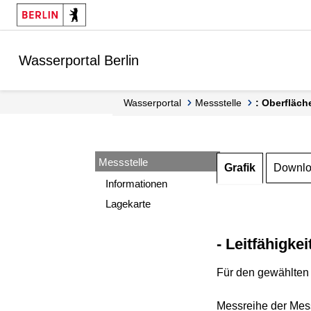
Springe zur Navigation
Springe zum Inhalt
Wasserportal Berlin
Wasserportal
Messstelle
: Oberfläch
Messstelle
Grafik
Downl
Informationen
Lagekarte
- Leitfähigkei
Für den gewählten 
Messreihe der Mess