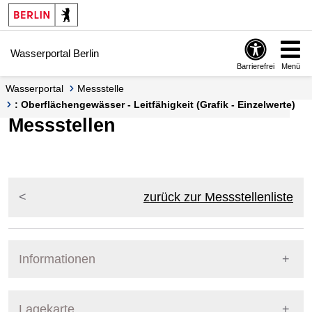
Springe zur Navigation
Springe zum Inhalt
Wasserportal Berlin
Barrierefrei
Menü
Wasserportal
Messstelle
: Oberflächengewässer - Leitfähigkeit (Grafik - Einzelwerte)
Messstellen
zurück zur Messstellenliste
Informationen
Pegel Berlin
Lagekarte