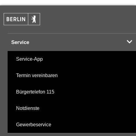
PAK
15.10.2024
Komplexbildner
18.06.2025
Service
nicht gruppierte Parameter
18.06.2025
Service-App
Berechnete Werte
10.12.2025
Termin vereinbaren
metabolite PBSM
18.06.2025
Bürgertelefon 115
Labor
10.12.2025
Notdienste
Gewerbeservice
Hinweis:
Daten zur Grundwasserqualität stehen