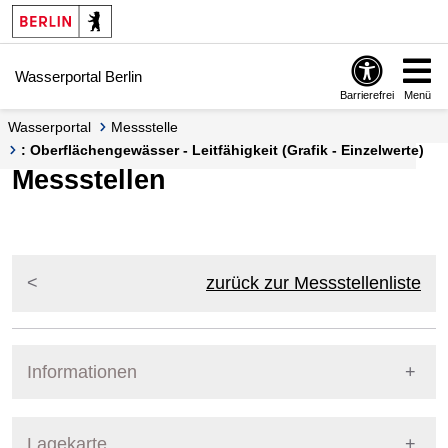
Springe zur Navigation
Springe zum Inhalt
Wasserportal Berlin
Barrierefrei
Menü
Wasserportal
Messstelle
: Oberflächengewässer - Leitfähigkeit (Grafik - Einzelwerte)
Messstellen
zurück zur Messstellenliste
Informationen
Pegel Berlin
Lagekarte