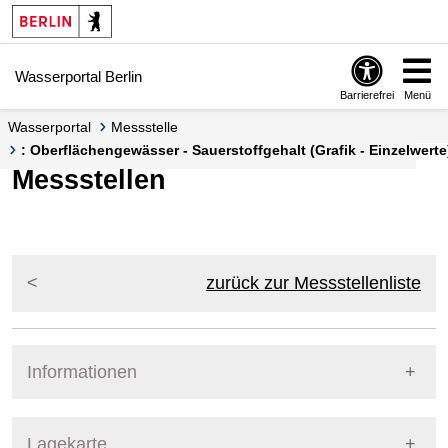
Springe zur Navigation
Springe zum Inhalt
Wasserportal Berlin
Barrierefrei
Menü
Wasserportal
Messstelle
: Oberflächengewässer - Sauerstoffgehalt (Grafik - Einzelwerte
Messstellen
zurück zur Messstellenliste
Informationen
Pegel Berlin
Lagekarte