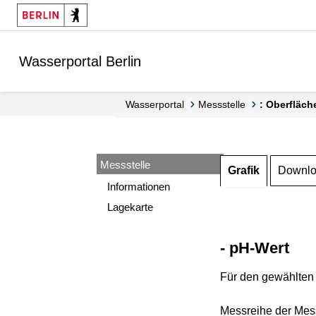
Springe zur Navigation
Springe zum Inhalt
Wasserportal Berlin
Wasserportal
Messstelle
: Oberfläch
Messstelle
Grafik
Downl
Informationen
Lagekarte
- pH-Wert
Für den gewählten 
Messreihe der Mess