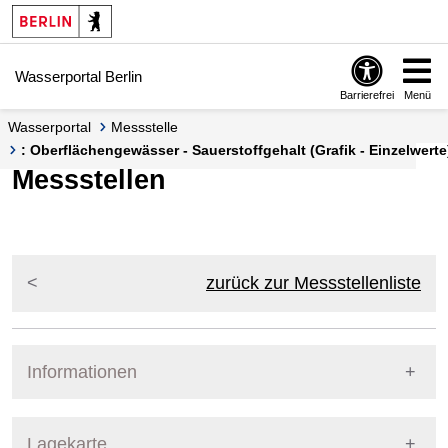
Springe zur Navigation
Springe zum Inhalt
Wasserportal Berlin
Barrierefrei
Menü
Wasserportal
Messstelle
: Oberflächengewässer - Sauerstoffgehalt (Grafik - Einzelwerte
Messstellen
zurück zur Messstellenliste
Informationen
Pegel Berlin
Lagekarte