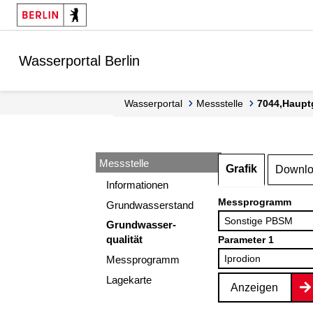
Springe zur Navigation
Springe zum Inhalt
Wasserportal Berlin
Wasserportal
Messstelle
7044,Haupt
Messstelle
Grafik
Downl
Informationen
Messprogramm
Grundwasserstand
Grundwasser-
qualität
Parameter 1
Messprogramm
Lagekarte
Anzeigen