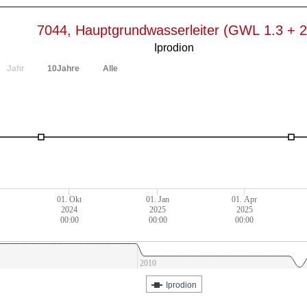
7044, Hauptgrundwasserleiter (GWL 1.3 + 2
Iprodion
Jahr
10Jahre
Alle
01. Okt
01. Jan
01. Apr
2024
2025
2025
00:00
00:00
00:00
2010
Iprodion