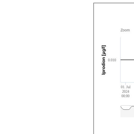
Zoom
Iprodion [µg/l]
0.010
01. Jul
2024
00:00