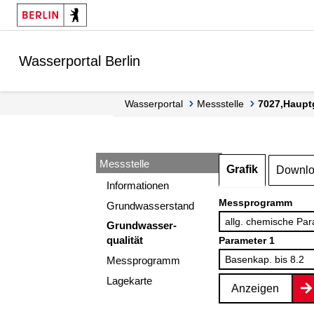
Springe zur Navigation
Springe zum Inhalt
Wasserportal Berlin
Wasserportal
Messstelle
7027,Haupt
Messstelle
Grafik
Downl
Informationen
Messprogramm
Grundwasserstand
Grundwasser-
qualität
Parameter 1
Messprogramm
Lagekarte
Anzeigen