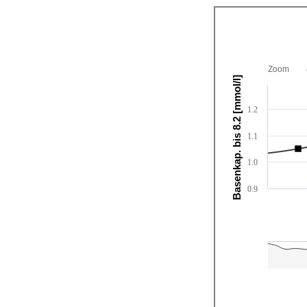
Zoom
Basenkap. bis 8.2 [mmol/l]
1.2
1.1
1.0
0.9