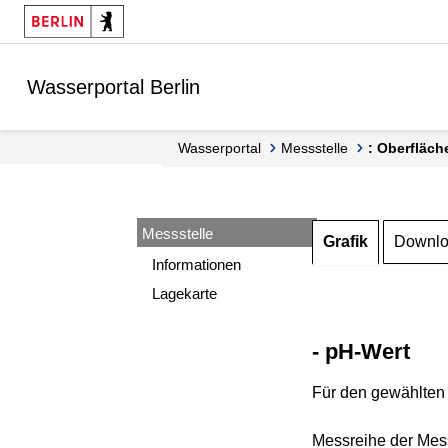
Springe zur Navigation
Springe zum Inhalt
Wasserportal Berlin
Wasserportal
Messstelle
: Oberfläch
Messstelle
Grafik
Downl
Informationen
Lagekarte
- pH-Wert
Für den gewählten 
Messreihe der Mess