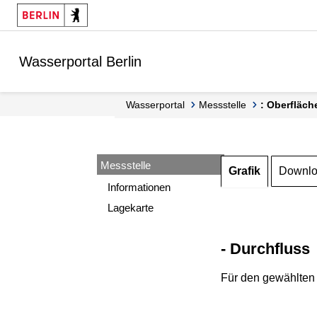
Springe zur Navigation
Springe zum Inhalt
Wasserportal Berlin
Wasserportal
Messstelle
: Oberfläch
Messstelle
Grafik
Downl
Informationen
Lagekarte
- Durchfluss
Für den gewählten 