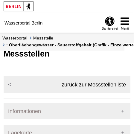
Springe zur Navigation
Springe zum Inhalt
Wasserportal Berlin
Barrierefrei
Menü
Wasserportal
Messstelle
: Oberflächengewässer - Sauerstoffgehalt (Grafik - Einzelwerte
Messstellen
zurück zur Messstellenliste
Informationen
Pegel Berlin
Lagekarte