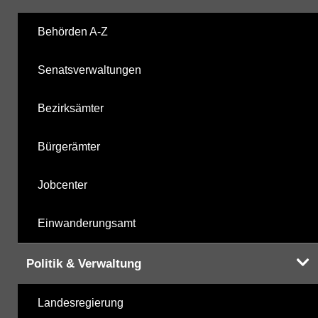
Labor
05.11.2025
Behörden A-Z
Senatsverwaltungen
Hinweis:
Daten zur Grundwasserqualität stehen
Ihnen in der Desktopversion des Wasserportals
Bezirksämter
zur Verfügung
Bürgerämter
Jobcenter
Einwanderungsamt
Politik & Verwaltung
Landesregierung