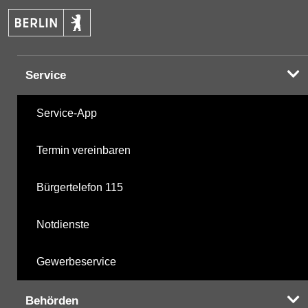
PAK
05.11.2025
Halogenorganika
07.03.2001
Service
Halogenorganika 2
07.03.2001
Service-App
Sonstige PBSM
07.03.2001
Termin vereinbaren
Komplexbildner
11.11.2024
Bürgertelefon 115
nicht gruppierte Parameter
05.11.2025
Notdienste
Berechnete Werte
05.11.2025
Gewerbeservice
metabolite PBSM
05.11.2025
Behörden