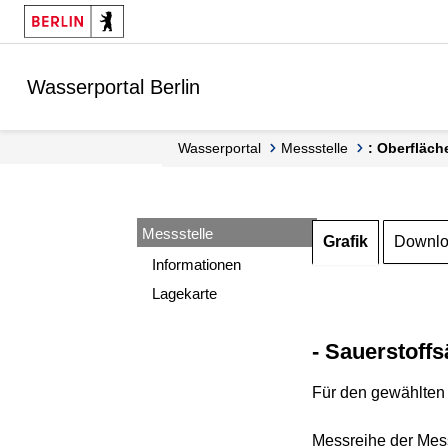
Springe zur Navigation
Springe zum Inhalt
Wasserportal Berlin
Wasserportal
Messstelle
: Oberfläch
Messstelle
Grafik
Downl
Informationen
Lagekarte
- Sauerstoffs
Für den gewählten 
Messreihe der Mess