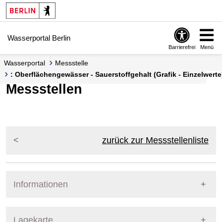
Springe zur Navigation
Springe zum Inhalt
Wasserportal Berlin
Barrierefrei
Menü
Wasserportal
Messstelle
: Oberflächengewässer - Sauerstoffgehalt (Grafik - Einzelwerte
Messstellen
zurück zur Messstellenliste
Informationen
Pegel Berlin
Lagekarte