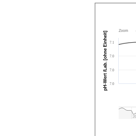
Zoom
pH-Wert /Lab. [ohne Einheit]
7.1
7.0
7.0
7.0
2