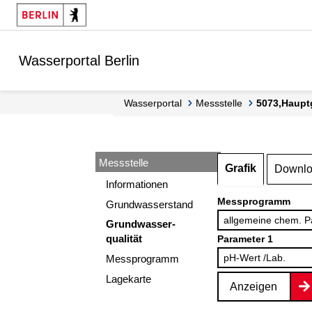
Springe zur Navigation
Springe zum Inhalt
Wasserportal Berlin
Wasserportal
Messstelle
5073,Haupt
Messstelle
Grafik
Downl
Informationen
Messprogramm
Grundwasserstand
Grundwasser-
qualität
Parameter 1
Messprogramm
Lagekarte
Anzeigen