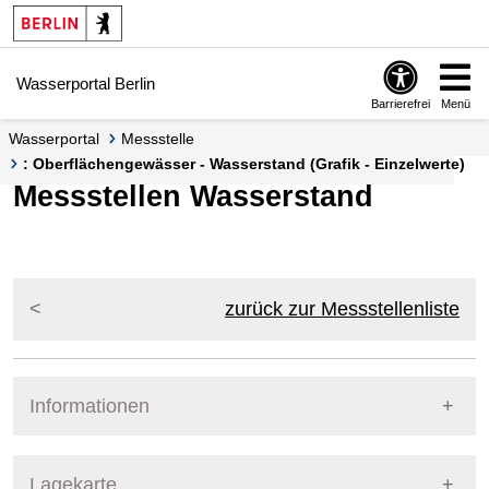
Springe zur Navigation
Springe zum Inhalt
Wasserportal Berlin
Barrierefrei
Menü
Wasserportal
Messstelle
: Oberflächengewässer - Wasserstand (Grafik - Einzelwerte)
Messstellen Wasserstand
zurück zur Messstellenliste
Informationen
Pegel Berlin
Lagekarte