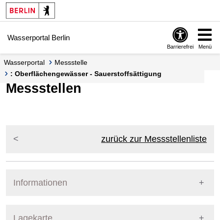
Springe zur Navigation
Springe zum Inhalt
Wasserportal Berlin
Barrierefrei
Menü
Wasserportal
Messstelle
: Oberflächengewässer - Sauerstoffsättigung
Messstellen
zurück zur Messstellenliste
Informationen
Pegel Berlin
Lagekarte