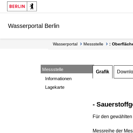
Springe zur Navigation
Springe zum Inhalt
Wasserportal Berlin
Wasserportal
Messstelle
: Oberfläch
Messstelle
Grafik
Downl
Informationen
Lagekarte
- Sauerstoffg
Für den gewählten 
Messreihe der Mess