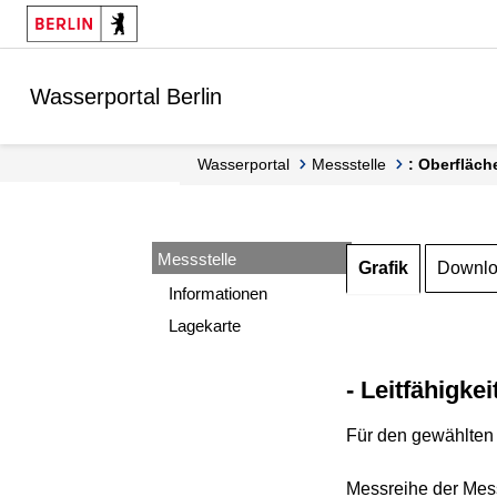
Springe zur Navigation
Springe zum Inhalt
Wasserportal Berlin
Wasserportal
Messstelle
: Oberfläch
Messstelle
Grafik
Downl
Informationen
Lagekarte
- Leitfähigkei
Für den gewählten 
Messreihe der Mess