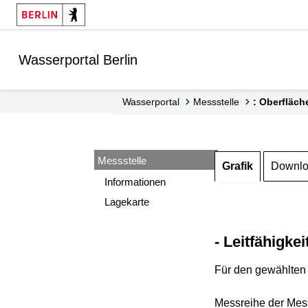
Springe zur Navigation
Springe zum Inhalt
Wasserportal Berlin
Wasserportal
Messstelle
: Oberfläch
Messstelle
Grafik
Downl
Informationen
Lagekarte
- Leitfähigkei
Für den gewählten 
Messreihe der Mess