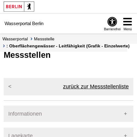
Springe zur Navigation
Springe zum Inhalt
Wasserportal Berlin
Barrierefrei
Menü
Wasserportal
Messstelle
: Oberflächengewässer - Leitfähigkeit (Grafik - Einzelwerte)
Messstellen
zurück zur Messstellenliste
Informationen
Pegel Berlin
Lagekarte