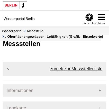
Springe zur Navigation
Springe zum Inhalt
Wasserportal Berlin
Barrierefrei
Menü
Wasserportal
Messstelle
: Oberflächengewässer - Leitfähigkeit (Grafik - Einzelwerte)
Messstellen
zurück zur Messstellenliste
Informationen
Pegel Berlin
Lagekarte