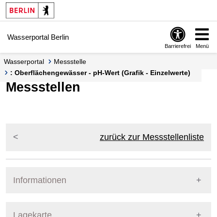
Springe zur Navigation
Springe zum Inhalt
Wasserportal Berlin
Barrierefrei
Menü
Wasserportal
Messstelle
: Oberflächengewässer - pH-Wert (Grafik - Einzelwerte)
Messstellen
zurück zur Messstellenliste
Informationen
Pegel Berlin
Lagekarte