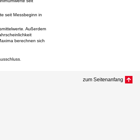
inimumwerte seit
e seit Messbeginn in
esmittelwerte. Außerdem
hrscheinlichkeit
d Maxima berechnen sich
ausschluss
.
zum Seitenanfang