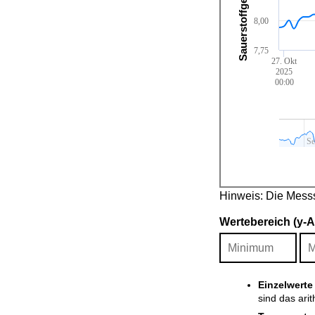
Sauerstoffgehalt [mg/l]
8,00
7,75
27. Okt
2025
00:00
Se
Hinweis: Die Messso
Wertebereich (y-
Einzelwerte
sind das ari