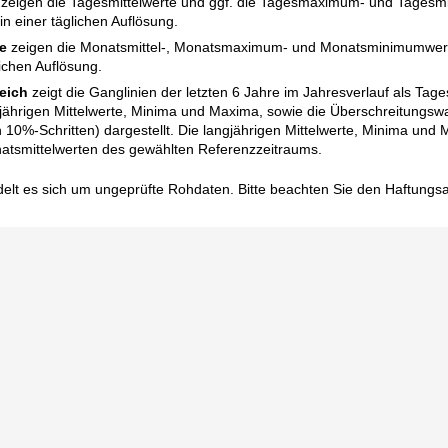
zeigen die Tagesmittelwerte und ggf. die Tagesmaximum- und Tagesm
n einer täglichen Auflösung.
e
zeigen die Monatsmittel-, Monatsmaximum- und Monatsminimumwert
ichen Auflösung.
eich
zeigt die Ganglinien der letzten 6 Jahre im Jahresverlauf als Tag
gjährigen Mittelwerte, Minima und Maxima, sowie die Überschreitungswa
in 10%-Schritten) dargestellt. Die langjährigen Mittelwerte, Minima un
atsmittelwerten des gewählten Referenzzeitraums.
elt es sich um ungeprüfte Rohdaten. Bitte beachten Sie den
Haftungs