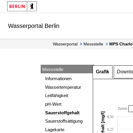
Springe zur Navigation
Springe zum Inhalt
Wasserportal Berlin
Wasserportal
Messstelle
MPS Charl
Messstelle
Grafik
Downl
Informationen
Wassertemperatur
Leitfähigkeit
pH-Wert
Zoom
Sauerstoffgehalt
8,50
Sauerstoffsättigung
Lagekarte
8,25