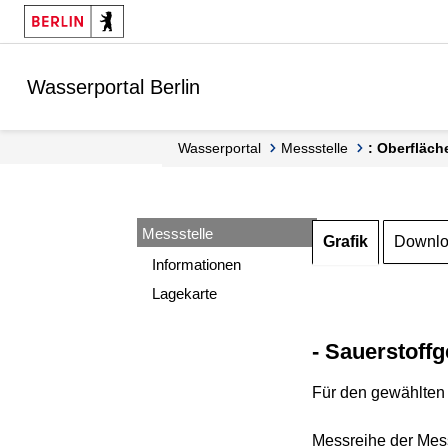
Springe zur Navigation
Springe zum Inhalt
Wasserportal Berlin
Wasserportal
Messstelle
: Oberfläch
Messstelle
Grafik
Downl
Informationen
Lagekarte
- Sauerstoffg
Für den gewählten 
Messreihe der Mess