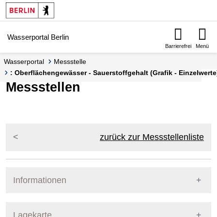
Springe zur Navigation
Springe zum Inhalt
Wasserportal Berlin
Barrierefrei
Menü
Wasserportal
Messstelle
: Oberflächengewässer - Sauerstoffgehalt (Grafik - Einzelwerte
Messstellen
zurück zur Messstellenliste
Informationen
Pegel Berlin
Lagekarte