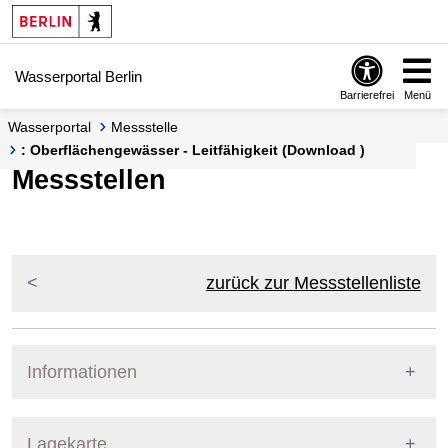
Springe zur Navigation
Springe zum Inhalt
Wasserportal Berlin
Barrierefrei
Menü
Wasserportal
Messstelle
: Oberflächengewässer - Leitfähigkeit (Download )
Messstellen
zurück zur Messstellenliste
Informationen
Pegel Berlin
Lagekarte