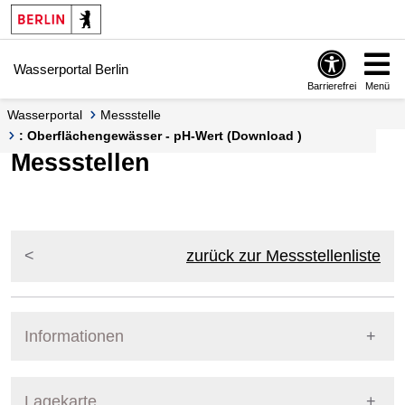
Springe zur Navigation
Springe zum Inhalt
Wasserportal Berlin
Barrierefrei
Menü
Wasserportal
Messstelle
: Oberflächengewässer - pH-Wert (Download )
Messstellen
zurück zur Messstellenliste
Informationen
Pegel Berlin
Lagekarte