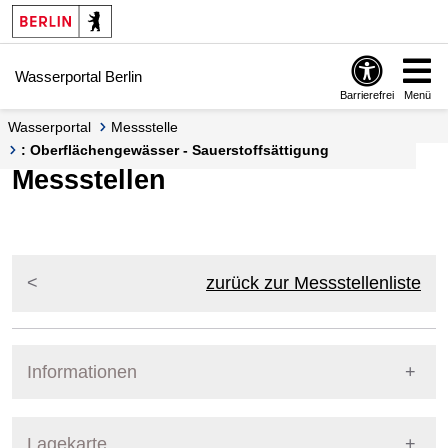
Springe zur Navigation
Springe zum Inhalt
Wasserportal Berlin
Barrierefrei
Menü
Wasserportal
Messstelle
: Oberflächengewässer - Sauerstoffsättigung
Messstellen
zurück zur Messstellenliste
Informationen
Pegel Berlin
Lagekarte