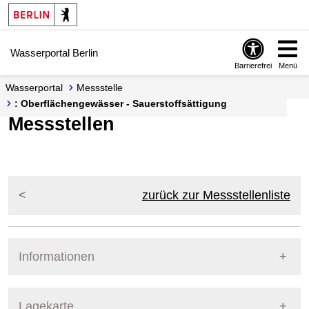
Springe zur Navigation
Springe zum Inhalt
Wasserportal Berlin
Barrierefrei
Menü
Wasserportal
Messstelle
: Oberflächengewässer - Sauerstoffsättigung
Messstellen
zurück zur Messstellenliste
Informationen
Pegel Berlin
Lagekarte