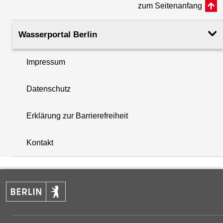
zum Seitenanfang
Rohroberkante
34.75
(m ü. NHN)
Wasserportal Berlin
Filteroberkante
8.60
Impressum
(m u. GOK)
i
Datenschutz
Filterunterkante
10.60
+
(m u. GOK)
Erklärung zur Barrierefreiheit
−
Rechtswert (UTM 33 N)
396313.56
Kontakt
Hochwert (UTM 33 N)
5815047.11