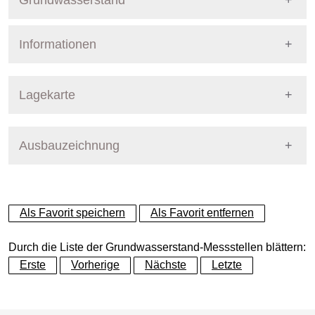
Grundwasserstand
Informationen
Pegel Berlin
Nummer
8412
Lagekarte
Bezirk
Treptow-Köpenick
Ausbauzeichnung
+
Betreiber
Senat
−
Ausprägung
GW-Stand
Als Favorit speichern
Als Favorit entfernen
Grundwasserleiter
Dynamische Grafik
Hauptgrundwasserleiter (G
Durch die Liste der Grundwasserstand-Messstellen blättern:
Erste
Vorherige
Nächste
Letzte
Geländeoberkante (GOK)
33.82
(m ü. NHN)