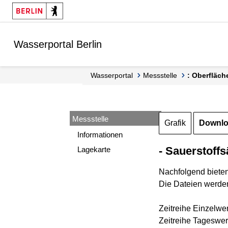
Springe zur Navigation
Springe zum Inhalt
Wasserportal Berlin
Wasserportal
Messstelle
: Oberfläch
Messstelle
Grafik
Downl
Informationen
- Sauerstoffs
Lagekarte
Nachfolgend biete
Die Dateien werden
Zeitreihe Einzelwe
Zeitreihe Tageswer