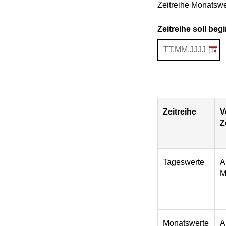
Zeitreihe Monatswe
Zeitreihe soll be
Zeitreihe
V
Z
Download
Tageswerte
A
M
Monatswerte
A