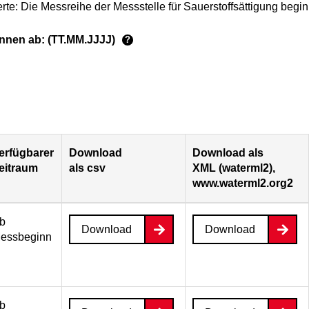
rte: Die Messreihe der Messstelle für Sauerstoffsättigung begi
ginnen ab: (TT.MM.JJJJ)
?
erfügbarer
Download
Download als
eitraum
als csv
XML (waterml2),
www.waterml2.org2
b
Download
Download
essbeginn
b