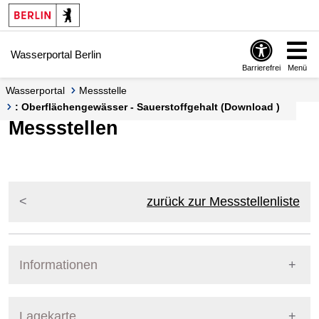
Springe zur Navigation
Springe zum Inhalt
Wasserportal Berlin
Barrierefrei
Menü
Wasserportal
Messstelle
: Oberflächengewässer - Sauerstoffgehalt (Download )
Messstellen
zurück zur Messstellenliste
Informationen
Pegel Berlin
Lagekarte