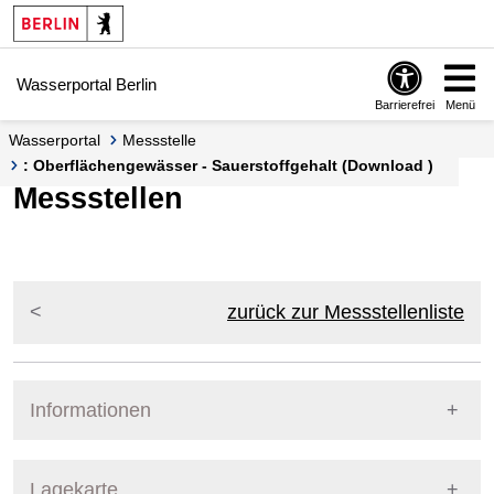
Springe zur Navigation
Springe zum Inhalt
Wasserportal Berlin
Barrierefrei
Menü
Wasserportal
Messstelle
: Oberflächengewässer - Sauerstoffgehalt (Download )
Messstellen
zurück zur Messstellenliste
Informationen
Pegel Berlin
Lagekarte