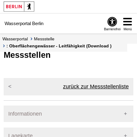
Springe zur Navigation
Springe zum Inhalt
Wasserportal Berlin
Barrierefrei
Menü
Wasserportal
Messstelle
: Oberflächengewässer - Leitfähigkeit (Download )
Messstellen
zurück zur Messstellenliste
Informationen
Pegel Berlin
Lagekarte