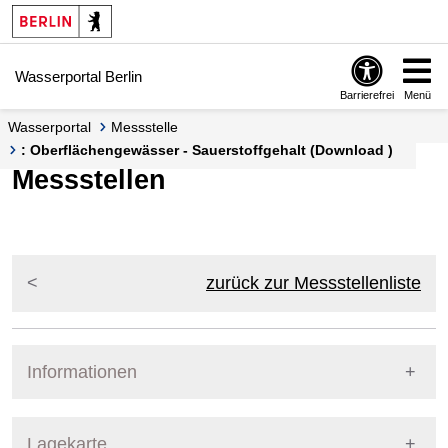
Springe zur Navigation
Springe zum Inhalt
Wasserportal Berlin
Barrierefrei
Menü
Wasserportal
Messstelle
: Oberflächengewässer - Sauerstoffgehalt (Download )
Messstellen
zurück zur Messstellenliste
Informationen
Pegel Berlin
Lagekarte