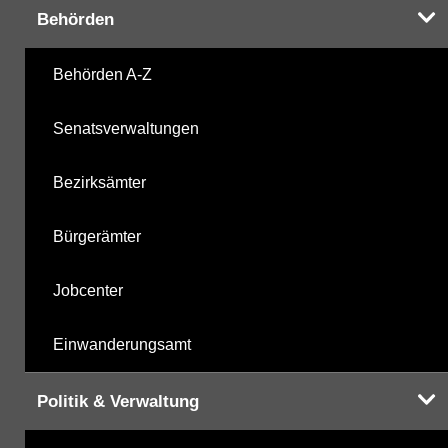
Behörden
Chlorbenzole
08.03.2000
Behörden A-Z
mikrobiologische Parameter
07.10.2025
Senatsverwaltungen
Harnstoffderivate
07.10.2025
Bezirksämter
Carbonsäurederivate
07.10.2025
Bürgerämter
Sonstige
07.10.2025
Jobcenter
Sonstige PBSM
07.10.2025
Einwanderungsamt
Komplexbildner
20.05.2025
Politik & Verwaltung
Humanpharmaka
07.10.2025