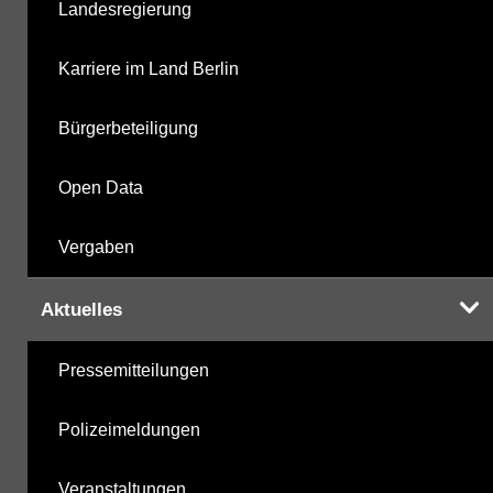
Landesregierung
nicht gruppierte Parameter
20.05.2025
Karriere im Land Berlin
Berechnete Werte
07.10.2025
Bürgerbeteiligung
metabolite PBSM
07.10.2025
Open Data
Labor
07.10.2025
Vergaben
Aktuelles
Hinweis:
Daten zur Grundwasserqualität stehen
Pressemitteilungen
Ihnen in der Desktopversion des Wasserportals
zur Verfügung
Polizeimeldungen
Veranstaltungen