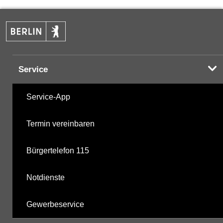
PAK
20.05.2025
Halogenorganika
07.10.2025
Service
Halogenorganika 2
07.10.2025
Service-App
sonstige N-Pestizide
07.10.2025
Termin vereinbaren
Triazine
07.10.2025
Bürgertelefon 115
Triazine 2
22.10.2018
Notdienste
polychlorierte Biphenyle
07.10.2025
Gewerbeservice
Phosphorsäurederivate
07.10.2025