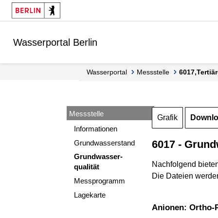
Springe zur Navigation
Springe zum Inhalt
Wasserportal Berlin
Wasserportal
Messstelle
6017,Terti
Messstelle
Grafik
Downl
Informationen
6017 - Grund
Grundwasserstand
Grundwasser-
Nachfolgend biete
qualität
Die Dateien werden
Messprogramm
Lagekarte
Anionen: Ortho-