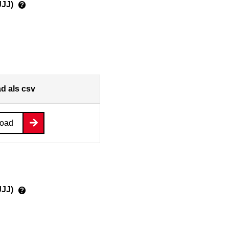
JJJ)
?
d als csv
oad
JJJ)
?