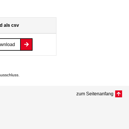
 als csv
ownload
ausschluss
.
zum Seitenanfang