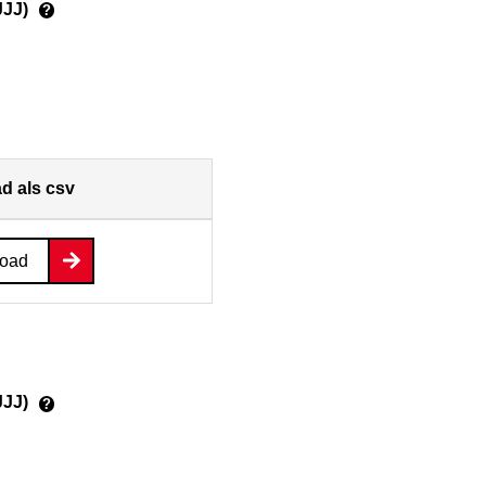
JJJ)
?
d als csv
oad
JJJ)
?