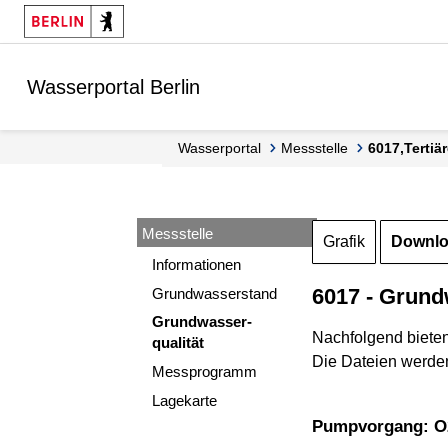
Springe zur Navigation
Springe zum Inhalt
Wasserportal Berlin
Wasserportal
Messstelle
6017,Terti
Messstelle
Grafik
Downl
Informationen
6017 - Grund
Grundwasserstand
Grundwasser-
Nachfolgend biete
qualität
Die Dateien werden
Messprogramm
Lagekarte
Pumpvorgang: O