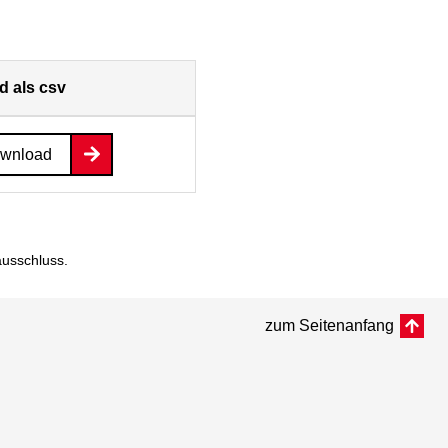
 als csv
ownload
ausschluss
.
zum Seitenanfang