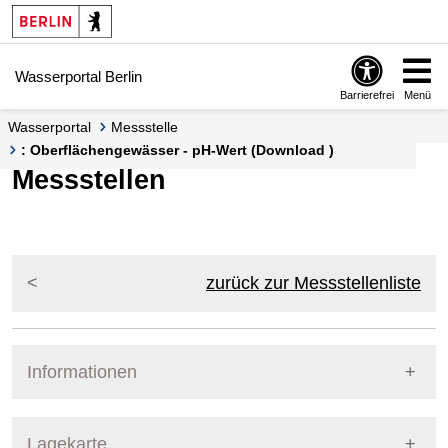
Springe zur Navigation
Springe zum Inhalt
Wasserportal Berlin
Barrierefrei
Menü
Wasserportal
Messstelle
: Oberflächengewässer - pH-Wert (Download )
Messstellen
zurück zur Messstellenliste
Informationen
Pegel Berlin
Lagekarte