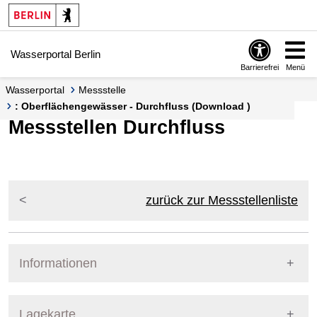
Springe zur Navigation
Springe zum Inhalt
Wasserportal Berlin
Barrierefrei
Menü
Wasserportal
Messstelle
: Oberflächengewässer - Durchfluss (Download )
Messstellen Durchfluss
zurück zur Messstellenliste
Informationen
Pegel Berlin
Lagekarte