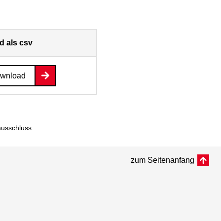
 als csv
ownload
ausschluss
.
zum Seitenanfang