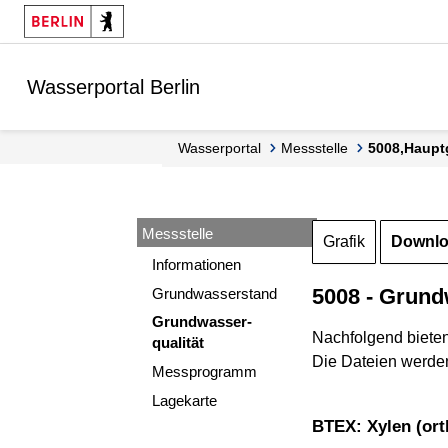
Springe zur Navigation
Springe zum Inhalt
Wasserportal Berlin
Wasserportal
Messstelle
5008,Haupt
Messstelle
Grafik
Downl
Informationen
5008 - Grund
Grundwasserstand
Grundwasser-
Nachfolgend biete
qualität
Die Dateien werden
Messprogramm
Lagekarte
BTEX: Xylen (ort