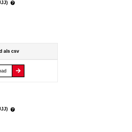
JJJ)
?
 als csv
oad
JJJ)
?