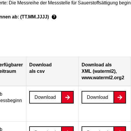
rte: Die Messreihe der Messstelle für Sauerstoffsättigung begi
ginnen ab: (TT.MM.JJJJ)
?
erfügbarer
Download
Download als
eitraum
als csv
XML (waterml2),
www.waterml2.org2
b
Download
Download
essbeginn
b