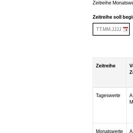
Zeitreihe Monatswe
Zeitreihe soll be
Zeitreihe
V
Z
Download
Tageswerte
A
M
Monatswerte
A