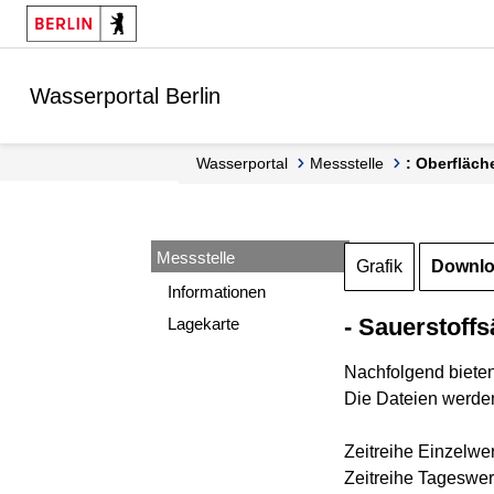
Springe zur Navigation
Springe zum Inhalt
Wasserportal Berlin
Wasserportal
Messstelle
: Oberfläch
Messstelle
Grafik
Downl
Informationen
- Sauerstoffs
Lagekarte
Nachfolgend biete
Die Dateien werden
Zeitreihe Einzelwe
Zeitreihe Tageswer