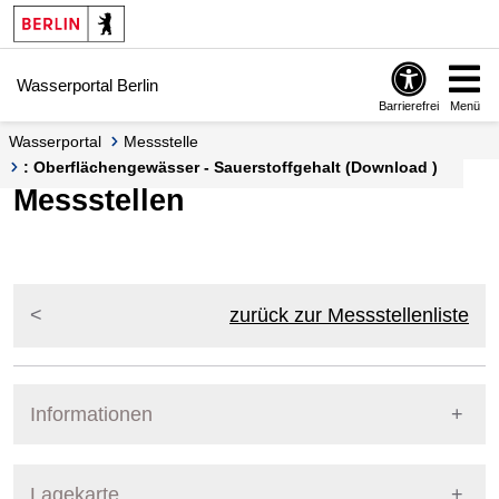
Springe zur Navigation
Springe zum Inhalt
Wasserportal Berlin
Barrierefrei
Menü
Wasserportal
Messstelle
: Oberflächengewässer - Sauerstoffgehalt (Download )
Messstellen
zurück zur Messstellenliste
Informationen
Pegel Berlin
Lagekarte