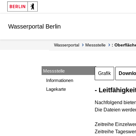
Springe zur Navigation
Springe zum Inhalt
Wasserportal Berlin
Wasserportal
Messstelle
: Oberfläch
Messstelle
Grafik
Downl
Informationen
- Leitfähigkei
Lagekarte
Nachfolgend biete
Die Dateien werden
Zeitreihe Einzelwe
Zeitreihe Tageswert