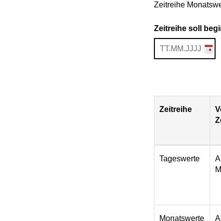
Zeitreihe Monatswer
Zeitreihe soll be
Zeitreihe
V
Z
Download
Tageswerte
A
M
Monatswerte
A