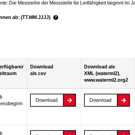
te: Die Messreihe der Messstelle für Leitfähigkeit beginnt im 
ginnen ab: (TT.MM.JJJJ)
?
erfügbarer
Download
Download als
eitraum
als csv
XML (waterml2),
www.waterml2.org2
b
Download
Download
essbeginn
b